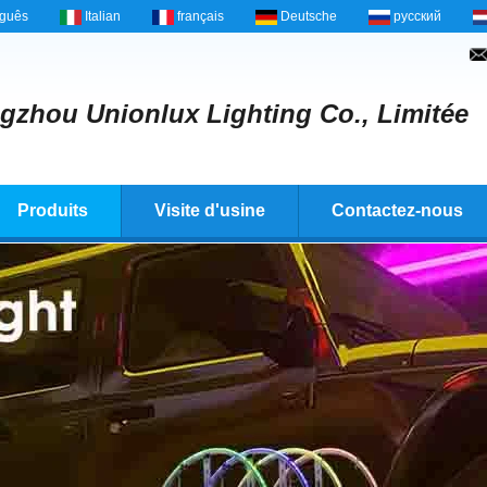
uguês
Italian
français
Deutsche
русский
zhou Unionlux Lighting Co., Limitée
Produits
Visite d'usine
Contactez-nous