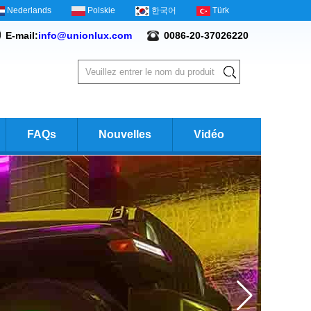
Nederlands
Polskie
한국어
Türk
E-mail:
info@unionlux.com
0086-20-37026220
FAQs
Nouvelles
Vidéo