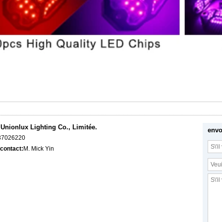
nionlux Lighting Co., Limitée.
envo
37026220
contact:
M. Mick Yin