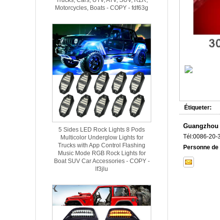
Motorcycles, Boats - COPY - fdf63g
Étiqueter:
Guangzhou U
5 Sides LED Rock Lights 8 Pods
Tél:
0086-20-
Multicolor Underglow Lights for
Trucks with App Control Flashing
Personne de 
Music Mode RGB Rock Lights for
Boat SUV Car Accessories - COPY -
lf3jlu