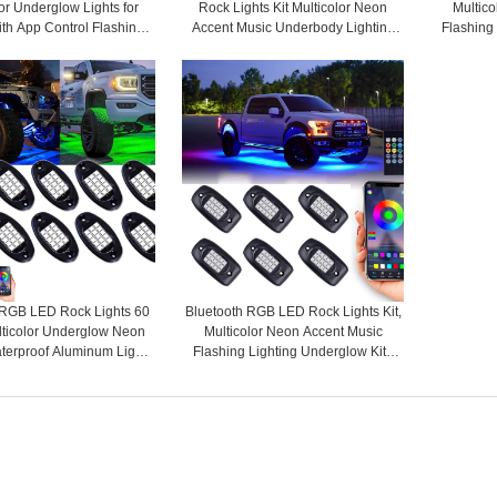
or Underglow Lights for
Rock Lights Kit Multicolor Neon
Multico
ith App Control Flashing
Accent Music Underbody Lighting
Flashing
de RGB Rock Lights for
Underglow Kits with RF Controller
with RF 
Car Accessories - COPY -
for Off-Road Cars - COPY - 3t33f1
Trucks, C
lf3jlu
Motorcycl
 RGB LED Rock Lights 60
Bluetooth RGB LED Rock Lights Kit,
ticolor Underglow Neon
Multicolor Neon Accent Music
terproof Aluminum Light
Flashing Lighting Underglow Kits
F/APP Control Music Mode
with RF Controller for Off-Road,
nction for Truck Jeep Off
Trucks, Cars, UTV, ATV, SUV, RZR,
r UTV ATV SUV 8 Packs
Motorcycles, Boats