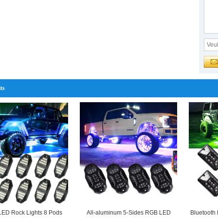
ts
LED Rock Lights 8 Pods
All-aluminum 5-Sides RGB LED
Bluetooth 