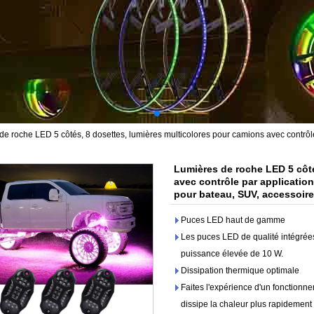
de roche LED 5 côtés, 8 dosettes, lumières multicolores pour camions avec contrô
Lumières de roche LED 5 côté
avec contrôle par applicatio
pour bateau, SUV, accessoire
Puces LED haut de gamme
Les puces LED de qualité intégrées 
puissance élevée de 10 W.
Dissipation thermique optimale
Faites l'expérience d'un fonctionn
dissipe la chaleur plus rapidement 