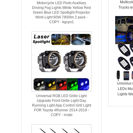
Multicol
Motorcycle LED Pods Auxiliary
Trucks w
Driving Fog Lights White Yellow Red
Green Blue LED Spotlight Projector
Music Mo
Work Light 60W 7800lm 2 pack -
Boat SUV 
COPY - kgcps1
Unionlux
LEDs Mul
Lights Wa
Universal RGB LED Grille Light
Kit with R
Upgrade Front Grille Light Day
Timing Fu
Running Light App Control Grill Light
FOR Toyota 4Runner 2014-2019 -
Road Ca
COPY - rrrabi