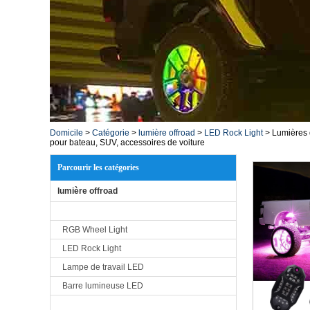
Domicile
>
Catégorie
>
lumière offroad
>
LED Rock Light
>
Lumières 
pour bateau, SUV, accessoires de voiture
Parcourir les catégories
lumière offroad
RGB Wheel Light
LED Rock Light
Lampe de travail LED
Barre lumineuse LED