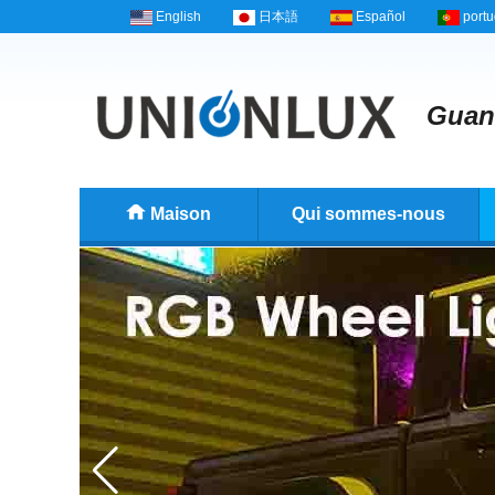
English
日本語
Español
port
Guang
Maison
Qui sommes-nous