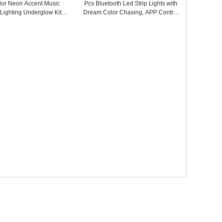
lor Neon Accent Music
Pcs Bluetooth Led Strip Lights with
 Lighting Underglow Kits
Dream Color Chasing, APP Control
Controller for Off-Road,
12V Underbody Lights, Waterproof
ars, UTV, ATV, SUV, RZR,
Underglow Led Light Kit for Cars,
es, Boats - COPY - fdf63g
Trucks, Boats