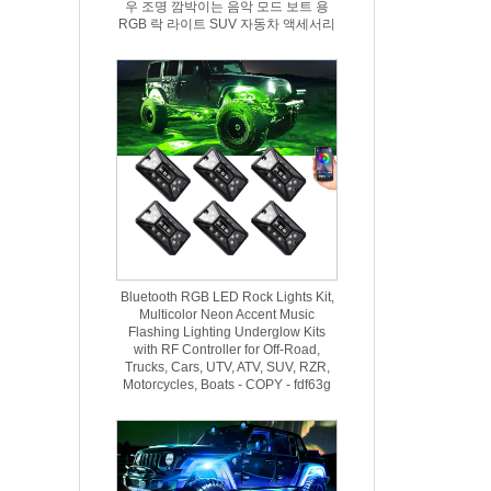
우 조명 깜박이는 음악 모드 보트 용
RGB 락 라이트 SUV 자동차 액세서리
Bluetooth RGB LED Rock Lights Kit,
Multicolor Neon Accent Music
Flashing Lighting Underglow Kits
with RF Controller for Off-Road,
Trucks, Cars, UTV, ATV, SUV, RZR,
Motorcycles, Boats - COPY - fdf63g