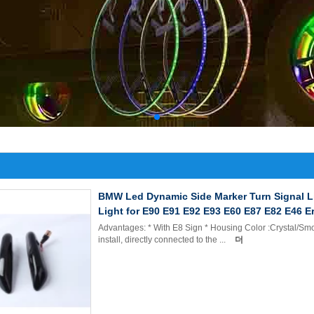
BMW Led Dynamic Side Marker Turn Signal Li
Light for E90 E91 E92 E93 E60 E87 E82 E46 Er
Advantages: * With E8 Sign * Housing Color :Crystal/Sm
install, directly connected to the ...
더