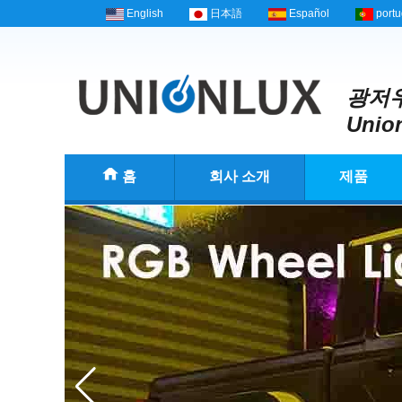
English
日本語
Español
port
광저우
Union
홈
회사 소개
제품