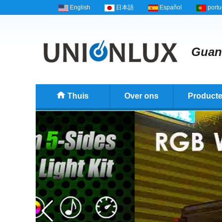
English
日本語
Español
port
Guang
Thuis
Over ons
Product