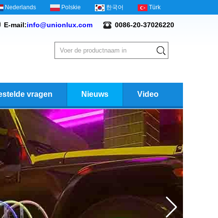
Nederlands
Polskie
한국어
Türk
E-mail:
info@unionlux.com
0086-20-37026220
estelde vragen
Nieuws
Video