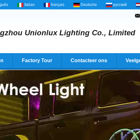
uguês
Italian
français
Deutsche
русский
zhou Unionlux Lighting Co., Limited
en
Factory Tour
Contacteer ons
Veelg