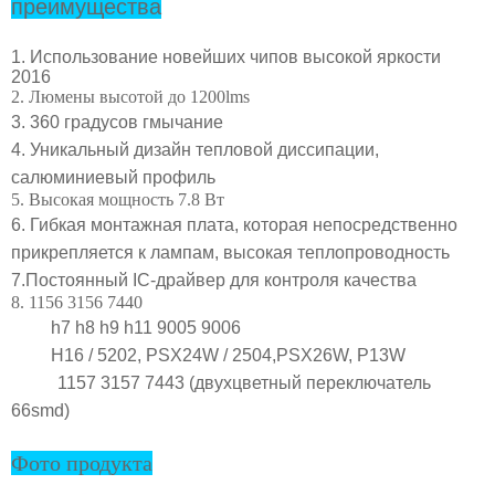
преимущества
1. Использование новейших чипов высокой яркости
2016
2. Люмены высотой до 1200lms
3.
360 градусов г
мычание
4. Уникальный дизайн тепловой диссипации,
c
алюминиевый профиль
5. Высокая мощность 7.8 Вт
6.
Гибкая монтажная плата, которая непосредственно
прикрепляется к лампам, высокая теплопроводность
7.
Постоянный IC-драйвер для контроля качества
8. 1156 3156 7440
h7 h8 h9 h11 9005 9006
H16 / 5202, PSX24W / 2504,
PSX26W, P13W
1157 3157 7443 (двухцветный переключатель
66smd)
Фото продукта