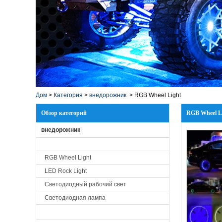
Дом
>
Категория
>
внедорожник
>
RGB Wheel Light
Обзор категорий
RGB Wheel L
внедорожник
RGB Wheel Light
LED Rock Light
Светодиодный рабочий свет
Светодиодная лампа