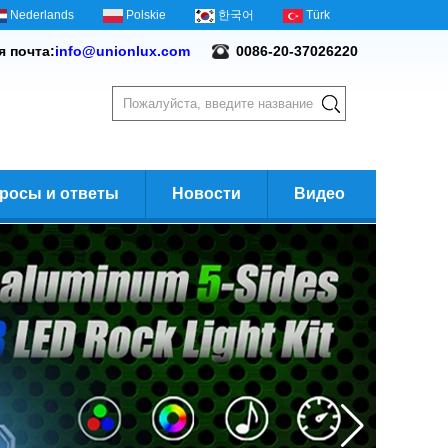
Nederlands
Polskie
한국어
Türk
я почта:
info@unionlux.com
0086-20-37026220
росы и ответы
Новости
Видео