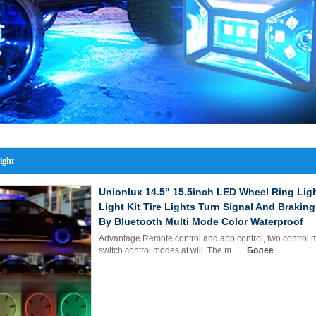
ight
Unionlux 14.5" 15.5inch LED Wheel Ring Lig
Light Kit Tire Lights Turn Signal And Brakin
By Bluetooth Multi Mode Color Waterproof
Advantage Remote control and app control, two control 
switch control modes at will. The m...
Более