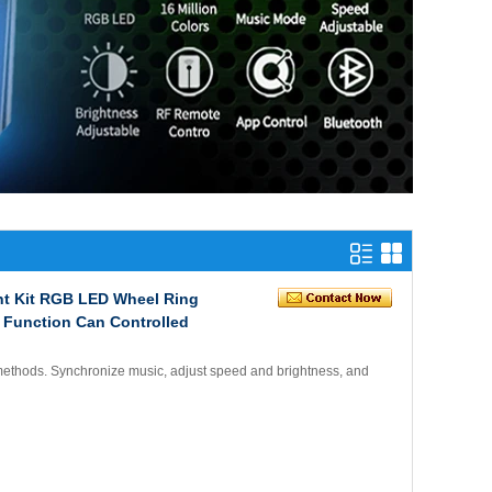
ht Kit RGB LED Wheel Ring
g Function Can Controlled
methods. Synchronize music, adjust speed and brightness, and