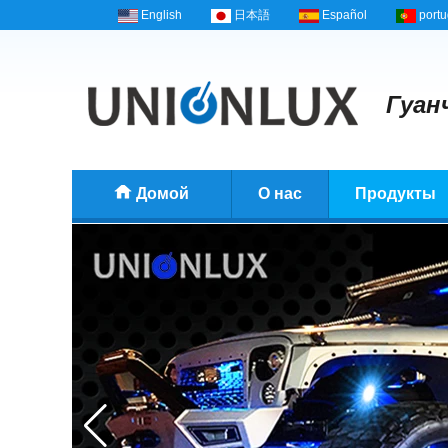
English
日本語
Español
port
Гуанч
Домой
О нас
Продукты