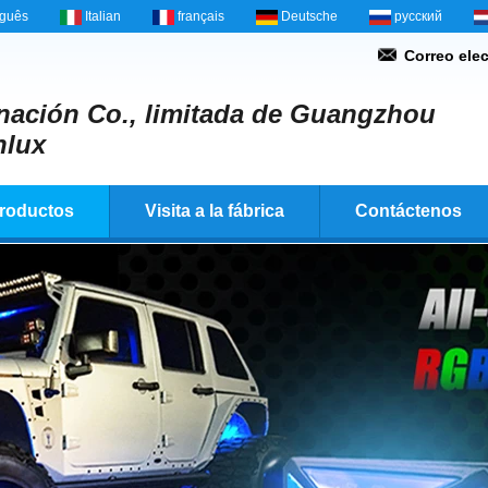
uguês
Italian
français
Deutsche
русский
Correo elec
nación Co., limitada de Guangzhou
nlux
roductos
Visita a la fábrica
Contáctenos