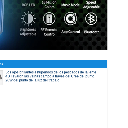
os
Los ojos brillantes estupendos de los pescados de la lente
4D llevaron las vainas campo a través del Cree del punto
20W del punto de la luz del trabajo