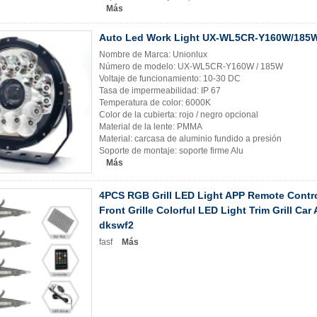
Más
Auto Led Work Light UX-WL5CR-Y160W/185W
Nombre de Marca: Unionlux
Número de modelo: UX-WL5CR-Y160W / 185W
Voltaje de funcionamiento: 10-30 DC
Tasa de impermeabilidad: IP 67
Temperatura de color: 6000K
Color de la cubierta: rojo / negro opcional
Material de la lente: PMMA
Material: carcasa de aluminio fundido a presión
Soporte de montaje: soporte firme Alu
Más
4PCS RGB Grill LED Light APP Remote Contr
Front Grille Colorful LED Light Trim Grill Car
dkswf2
fasf
Más