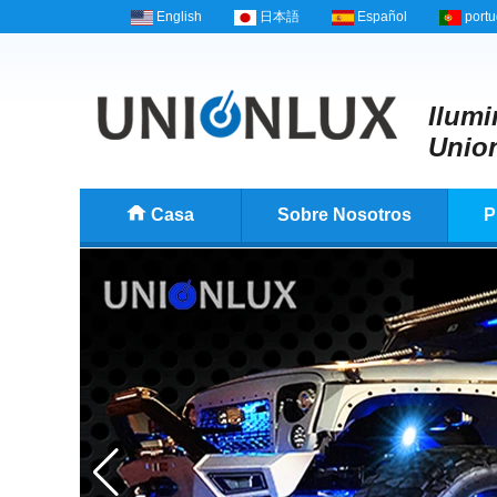
English
日本語
Español
port
Ilumi
Unio
Casa
Sobre Nosotros
P