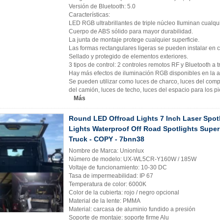
Versión de Bluetooth: 5.0
Características:
LED RGB ultrabrillantes de triple núcleo Iluminan cualqu
Cuerpo de ABS sólido para mayor durabilidad.
La junta de montaje protege cualquier superficie.
Las formas rectangulares ligeras se pueden instalar en c
Sellado y protegido de elementos exteriores.
3 tipos de control: 2 controles remotos RF y Bluetooth a t
Hay más efectos de iluminación RGB disponibles en la a
Se pueden utilizar como luces de charco, luces del compa
del camión, luces de techo, luces del espacio para los pi
Más
Round LED Offroad Lights 7 Inch Laser Spot
Lights Waterproof Off Road Spotlights Super 
Truck - COPY - 7bnn38
Nombre de Marca: Unionlux
Número de modelo: UX-WL5CR-Y160W / 185W
Voltaje de funcionamiento: 10-30 DC
Tasa de impermeabilidad: IP 67
Temperatura de color: 6000K
Color de la cubierta: rojo / negro opcional
Material de la lente: PMMA
Material: carcasa de aluminio fundido a presión
Soporte de montaje: soporte firme Alu