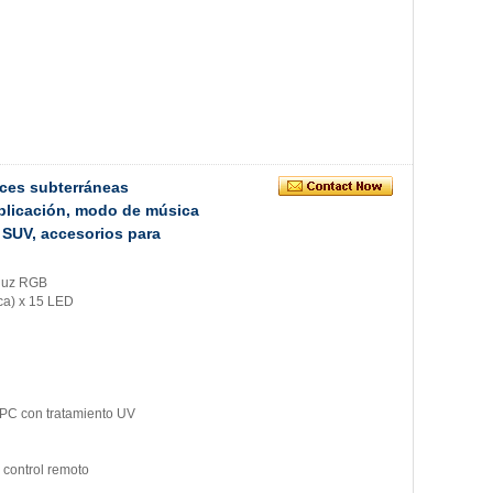
uces subterráneas
aplicación, modo de música
 SUV, accesorios para
 luz RGB
oca) x 15 LED
e PC con tratamiento UV
 control remoto