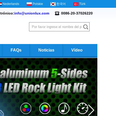
Nederlands
Polskie
한국어
Türk
trónico:
info@unionlux.com
0086-20-37026220
FAQs
Noticias
Vídeo