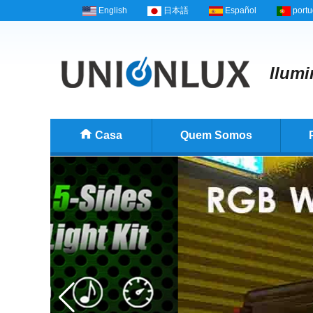
English
日本語
Español
port
Ilumi
Casa
Quem Somos