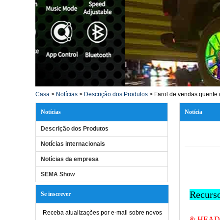
Casa
>
Notícias
>
Descrição dos Produtos
>
Farol de vendas quente 
Notícias
Notícia
Descrição dos Produtos
Notícias internacionais
Notícias da empresa
SEMA Show
Recurs
Se inscrever
Receba atualizações por e-mail sobre novos
& HEADL