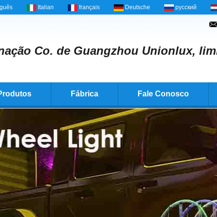
uguês
Italian
français
Deutsche
русский
nação Co. de Guangzhou Unionlux, lim
Produtos
Fábrica
Fale Conosco