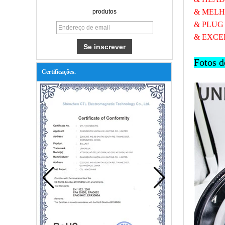
& MELH
produtos
& PLUG
& EXCE
Fotos d
Certificações.