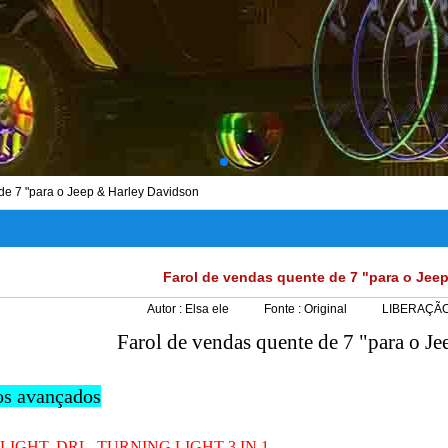
de 7 "para o Jeep & Harley Davidson
Farol de vendas quente de 7 "para o Jee
Autor :
Elsa ele
Fonte :
Original
LIBERAÇÃO
Farol de vendas quente de 7 "para o J
os avançados
IGHT, DRL, TURNING LIGHT 3 IN 1