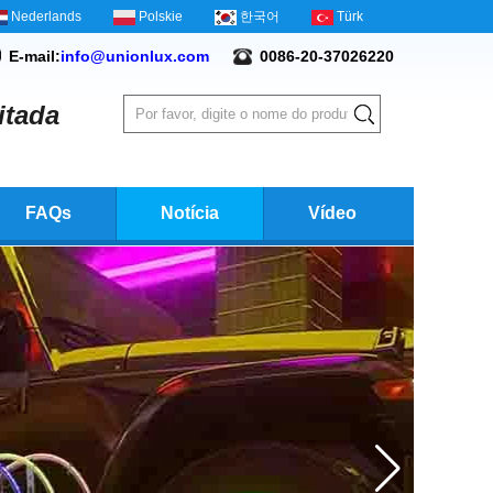
Nederlands
Polskie
한국어
Türk
E-mail:
info@unionlux.com
0086-20-37026220
itada
FAQs
Notícia
Vídeo