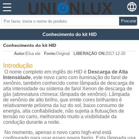
Procurar
Conhecimento do kit HID
Conhecimento do kit HID
Autor:
Elsa ele
Fonte:
Original
LIBERAÇÃO ON:
2017-12-20
Introdução
O nome completo em inglês do HID é
Descarga de Alta
Intensidade
, este novo carro com iluminação do farol de
xenônio, também conhecido como lâmpada de descarga de
alta intensidade ou sistema de farol Xenon de descarga de
gás (abreviatura chinesa: lâmpada de xenônio). Lâmpada
de xenônio de alto brilho, que emite cores brilhantes é
relativamente próxima da luz do sol, baixo consumo de
energia, alta confiabilidade, não sujeita a flutuações de
tensão no carro, melhorando muito a visibilidade da
condução durante a noite.
No momento, apenas o novo carro high-end está
configurado para usar esses novos faróis. Esta lâmpada usa