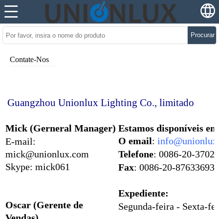
Procurar
Contate-Nos
Guangzhou Unionlux Lighting Co., limitado
Mick (Gerneral Manager)
Estamos disponíveis em
O email
:
info@unionlux
E-mail:
mick@unionlux.com
Telefone
: 0086-20-3702
Skype: mick061
Fax
: 0086-20-87633693
Expediente:
Oscar (Gerente de
Segunda-feira - Sexta-fei
Vendas)